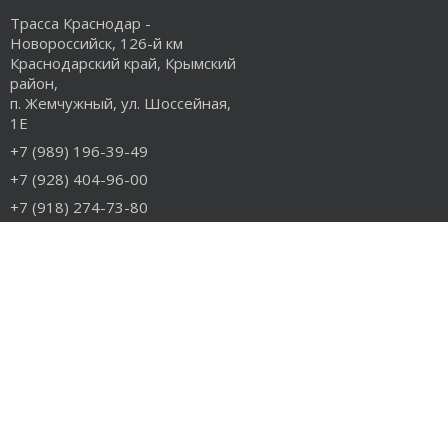
Трасса Краснодар -
Новороссийск, 126-й км
Краснодарский край, Крымский
район,
п. Жемчужный, ул. Шоссейная,
1Е
+7 (989) 196-39-49
+7 (928) 404-96-00
+7 (918) 274-73-80
info@rudiesel.ru
Принимаем к оплате
РАЗДЕЛЫ САЙТА
Авто на разборе
Грузовые запчасти