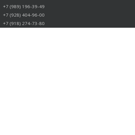
+7 (989) 196-39-49
+7 (928) 404-96-00
+7 (918) 274-73-80
info@rudiesel.ru
Принимаем к оплате
РАЗДЕЛЫ САЙТА
Авто на разборе
Грузовые запчасти
Разборка
Доставка и оплата
Контакты
РАЗБОРКА