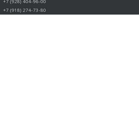
+7 (928) 404-96-00
+7 (918) 274-73-80
info@rudiesel.ru
Принимаем к оплате
РАЗДЕЛЫ САЙТА
Авто на разборе
Грузовые запчасти
Разборка
Доставка и оплата
Контакты
РАЗБОРКА
Разборка американских грузовиков