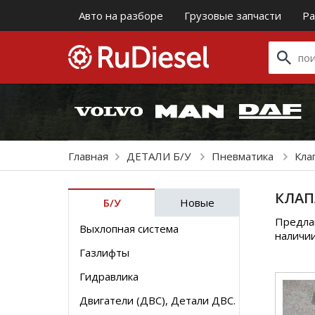
Авто на разборе
Грузовые запчасти
Ра
Главная
ДЕТАЛИ Б/У
Пневматика
Кла
КЛАП
Б/У
Новые
Предлаг
Выхлопная система
наличии
Газлифты
Гидравлика
Двигатели (ДВС), Детали ДВС.