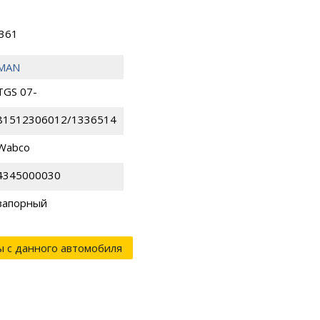
1361
MAN
TGS 07-
81512306012/1336514
Wabco
4345000030
запорный
ы с данного автомобиля