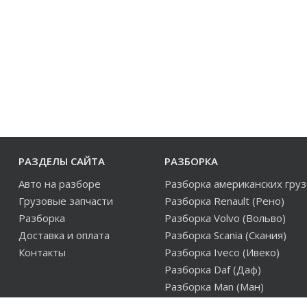
РАЗДЕЛЫ САЙТА
РАЗБОРКА
Авто на разборе
Разборка американских гру
Грузовые запчасти
Разборка Renault (Рено)
Разборка
Разборка Volvo (Вольво)
Доставка и оплата
Разборка Scania (Скания)
Контакты
Разборка Iveco (Ивеко)
Разборка Daf (Даф)
Разборка Man (Ман)
Разборка европейских груз