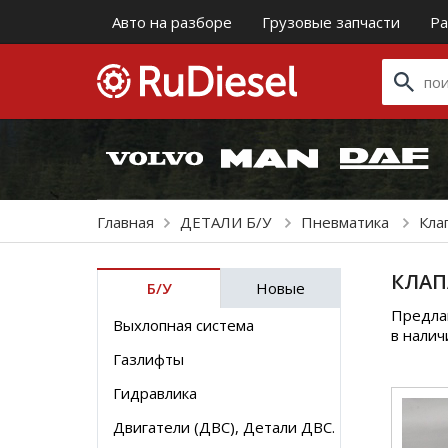
Авто на разборе
Грузовые запчасти
Ра
Главная
ДЕТАЛИ Б/У
Пневматика
Кла
КЛАП
Б/У
Новые
Предла
Выхлопная система
в налич
Газлифты
Гидравлика
Двигатели (ДВС), Детали ДВС.