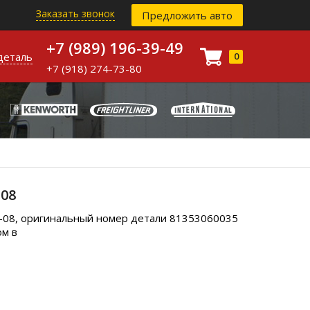
Заказать звонок
Предложить авто
+7 (989) 196-39-49
деталь
0
+7 (918) 274-73-80
08
0-08, оригинальный номер детали 81353060035
ом в