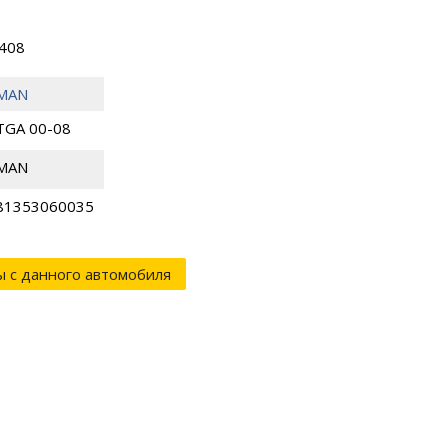
7408
MAN
TGA 00-08
MAN
81353060035
ы с данного автомобиля