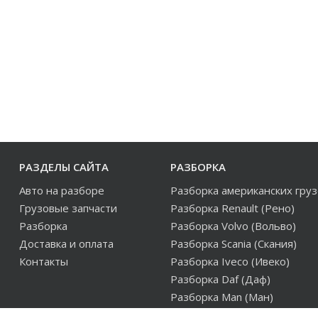
РАЗДЕЛЫ САЙТА
РАЗБОРКА
Авто на разборе
Разборка американских гру
Грузовые запчасти
Разборка Renault (Рено)
Разборка
Разборка Volvo (Вольво)
Доставка и оплата
Разборка Scania (Скания)
Контакты
Разборка Iveco (Ивеко)
Разборка Daf (Даф)
Разборка Man (Ман)
Разборка европейских груз