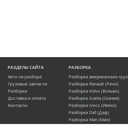
РАЗДЕЛЫ САЙТА
РАЗБОРКА
Авто на разборе
Разборка американских гру
Грузовые запчасти
Разборка Renault (Рено)
Разборка
Разборка Volvo (Вольво)
Доставка и оплата
Разборка Scania (Скания)
Контакты
Разборка Iveco (Ивеко)
Разборка Daf (Даф)
Разборка Man (Ман)
Разборка европейских груз