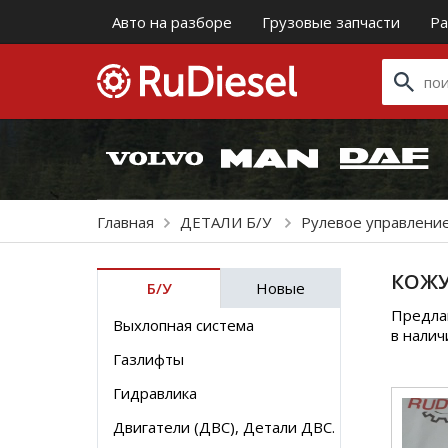
Авто на разборе
Грузовые запчасти
Ра
Главная
ДЕТАЛИ Б/У
Рулевое управлени
КОЖУ
Б/У
Новые
Предлаг
Выхлопная система
в налич
Газлифты
Гидравлика
Двигатели (ДВС), Детали ДВС.