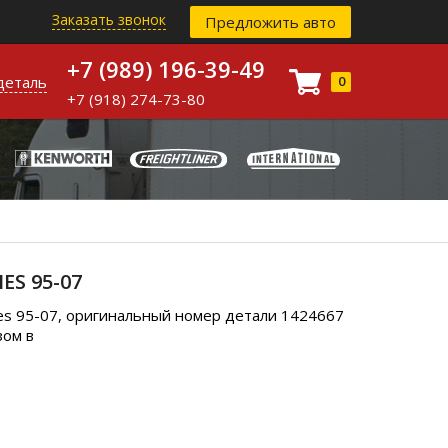
Заказать звонок
Предложить авто
+7 (989) 196-39-49
деталь
0
+7 (918) 274-73-80
ES 95-07
ies 95-07, оригинальный номер детали 1424667
зом в