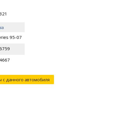
8321
ia
eries 95-07
6759
4667
ы с данного автомобиля