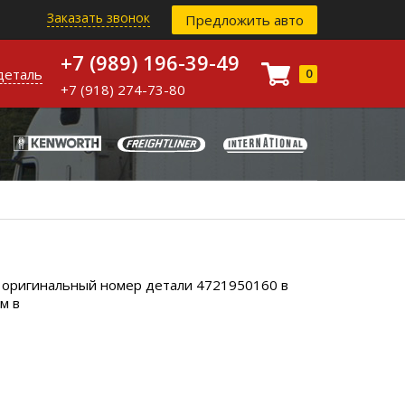
Заказать звонок
Предложить авто
+7 (989) 196-39-49
деталь
0
+7 (918) 274-73-80
, оригинальный номер детали 4721950160 в
м в