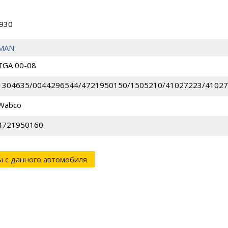
8930
MAN
TGA 00-08
1304635/0044296544/4721950150/1505210/41027223/4102
Wabco
4721950160
ы с данного автомобиля