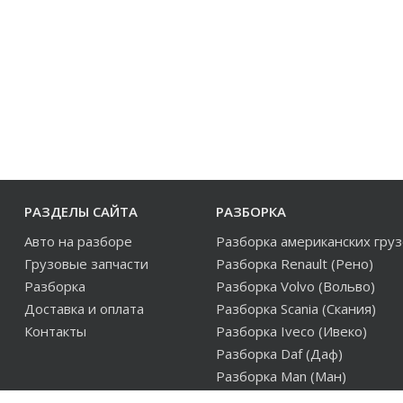
РАЗДЕЛЫ САЙТА
РАЗБОРКА
Авто на разборе
Разборка американских гру
Грузовые запчасти
Разборка Renault (Рено)
Разборка
Разборка Volvo (Вольво)
Доставка и оплата
Разборка Scania (Скания)
Контакты
Разборка Iveco (Ивеко)
Разборка Daf (Даф)
Разборка Man (Ман)
Разборка европейских груз