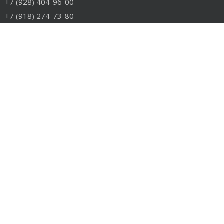
+7 (928) 404-96-00
+7 (918) 274-73-80
info@rudiesel.ru
Принимаем к оплате
РАЗДЕЛЫ САЙТА
Авто на разборе
Грузовые запчасти
Разборка
Доставка и оплата
Контакты
РАЗБОРКА
Разборка американских грузовиков